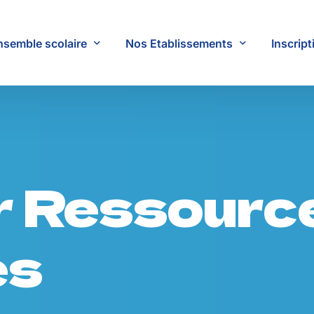
nsemble scolaire
Nos Etablissements
Inscript
jet Éducatif
École Les Oisillons
ifs
École Sacré Coeur
r Ressourc
ultats
École Saint Joseph
École Notre Dame
Collège
es
Lycée
Campus STA