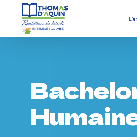
L’e
Pro
Tar
Bachelo
Res
Humain