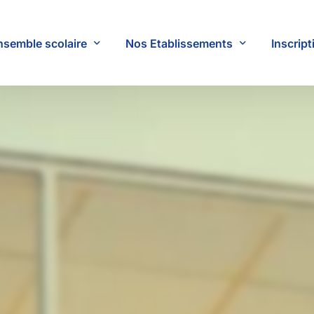
nsemble scolaire
Nos Etablissements
Inscript
jet Éducatif
École Les Oisillons
ifs
École Sacré Coeur
ultats
École Saint Joseph
École Notre Dame
Collège
Lycée
Campus STA