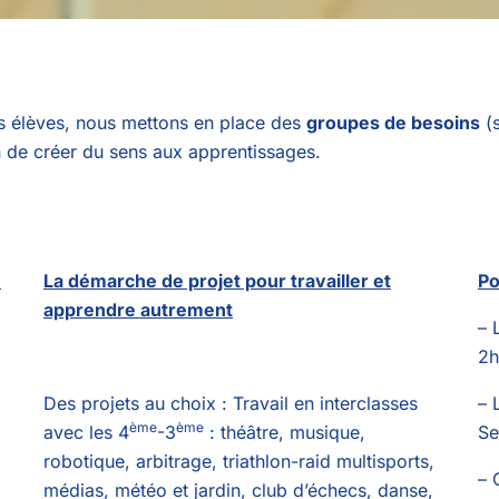
 élèves, nous mettons en place des
groupes de besoins
(s
 de créer du sens aux apprentissages.
e
La démarche de projet pour travailler et
Po
apprendre autrement
– 
2h
Des projets au choix : Travail en interclasses
– 
ème
ème
avec les 4
-3
: théâtre, musique,
Se
robotique, arbitrage, triathlon-raid multisports,
– 
médias, météo et jardin, club d’échecs, danse,