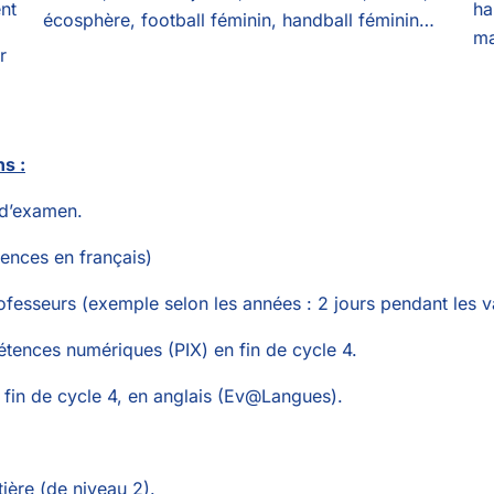
nt
ha
écosphère, football féminin, handball féminin…
ma
r
ns :
 d’examen.
tences en français)
fesseurs (exemple selon les années : 2 jours pendant les v
étences numériques (PIX) en fin de cycle 4.
fin de cycle 4, en anglais (Ev@Langues).
ière (de niveau 2).