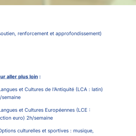
3ème
La restauration au lycée
Les associations – Campus
Les Options Sportives
Les Options Culturelles
outien, renforcement et approfondissement)
Les associations
Tarifs et Aides sociales
ur aller plus loin
:
Langues et Cultures de l’Antiquité (LCA : latin)
/semaine
Langues et Cultures Européennes (LCE :
ction euro) 2h/semaine
Options culturelles et sportives : musique,