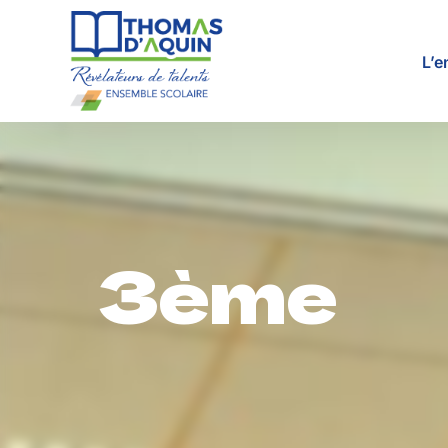
L’e
Pro
Tar
3ème
Res