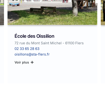
École Sacré Coeur
 61100 Flers
164 rue Henri Véniard - 61100 Saint
des Groseillers
02 33 64 18 81
sacrecoeurstgeorges@gmail.com
Voir plus